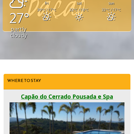
fri
sat
sun
30
/ 17
32
/ 18
32
/ 17
°C
°C
°C
°C
°C
°C
27°
partly
cloudy
WHERE TO STAY
Capão do Cerrado Pousada e Spa