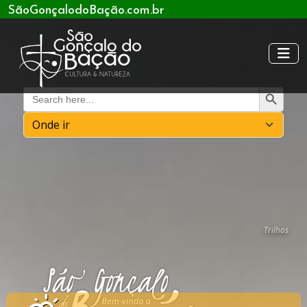
SãoGonçalodoBação.com.br
Search Button
Search
for:
Trilhos